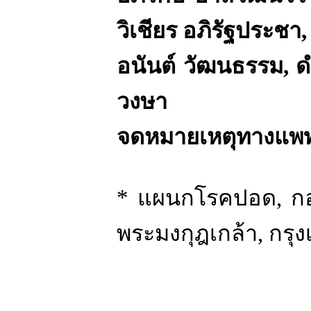
วิเชียร อภิรัฐประชา
,
อนันต์ วัฒนธรรม
,
ด
วงษา
จดหมายเหตุทางแพท
*
แผนกโรคปอด
,
ก
พระมงกุฎเกล้า
,
กรุ