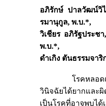
อภิรักษ์ ปาลวัฒน์วิ
รมานุกูล
,
พ
.
บ
.*,
วิเชียร อภิรัฐประชา
พ
.
บ
.*,
ดำเกิง ตันธรรมจาริ
โรคหลอดเล
วินิจฉัยได้ยากและ
เป็นโรคที่อาจพบได้เ