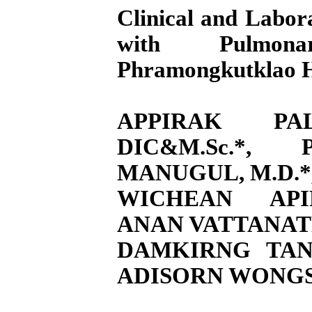
Clinical and Labora
with Pulmon
Phramongkutklao
H
APPIRAK PAL
DIC&M.Sc.*,
MANUGUL, M.D.*
WICHEAN APIR
ANAN VATTANATH
DAMKIRNG TANT
ADISORN WONGSA