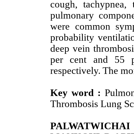
cough, tachypnea, 
pulmonary compone
were common symp
probability ventilat
deep vein thrombosi
per cent and 55 p
respectively. The mor
Key word :
Pulmon
Thrombosis Lung Sc
PALWATWICH