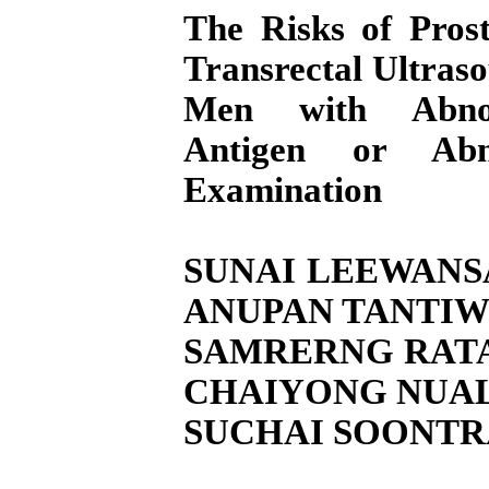
The Risks of Pros
Transrectal Ultras
Men with Abnorm
Antigen or Abn
Examination
SUNAI LEEWANSA
ANUPAN TANTIWO
SAMRERNG RATA
CHAIYONG NUALY
SUCHAI SOONTRA