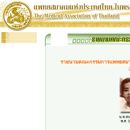
: :
หน้าหลัก
: :
ประวัติสมาคม
: :
คณะกรรมการ
: :
กระดานข่าวสาร
: :
กิจกรรม
: :
สมัครสมาชิก
: :
Full Text Journal
: :
ถาม - ตอบ
: :
ติดต่อ
: :
Link
รายนามคณะกรรมการแพทยสมาคมแ