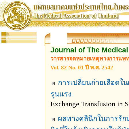
: :
หน้าหลัก
: :
ประวัติสมาคม
: :
คณะกรรมการ
: :
กระดานข่าวสาร
: :
กิจกรรม
: :
สมัครสมาชิก
: :
Full Text Journal
: :
ถาม - ตอบ
: :
ติดต่อ
: :
Link
Journal of The Medical
วารสารจดหมายเหตุทางการแพท
Vol. 82 No. 01
ปี พ.ศ. 2542
การเปลี่ยนถ่ายเลือดในผ
รุนแรง
Exchange Transfusion in S
ผลทางคลินิกในการรักษา